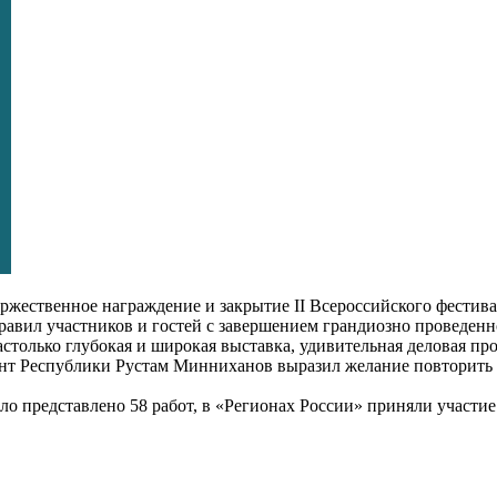
оржественное награждение и закрытие II Всероссийского фести
авил участников и гостей с завершением грандиозно проведенн
столько глубокая и широкая выставка, удивительная деловая пр
нт Республики Рустам Минниханов выразил желание повторить фе
ло представлено 58 работ, в «Регионах России» приняли участи